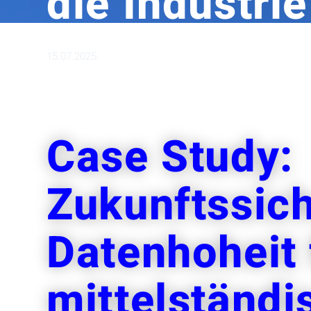
die Industri
15.07.2025
Case Study:
Zukunftssich
Datenhoheit 
mittelständi