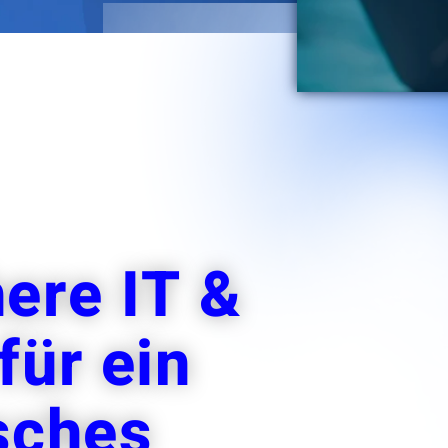
e
ere IT &
für ein
sches