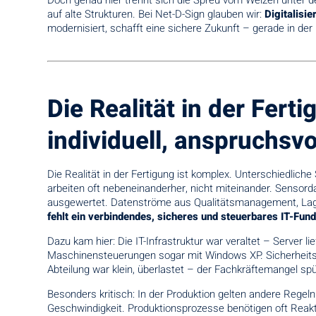
Doch genau hier trennt sich die Spreu vom Weizen unter den
auf alte Strukturen. Bei Net-D-Sign glauben wir:
Digitalisi
modernisiert, schafft eine sichere Zukunft – gerade in der 
Die Realität in der Fert
individuell, anspruchsvo
Die Realität in der Fertigung ist komplex. Unterschiedli
arbeiten oft nebeneinanderher, nicht miteinander. Sensorda
ausgewertet. Datenströme aus Qualitätsmanagement, Lage
fehlt ein verbindendes, sicheres und steuerbares IT-Fun
Dazu kam hier: Die IT-Infrastruktur war veraltet – Server 
Maschinensteuerungen sogar mit Windows XP. Sicherheitsu
Abteilung war klein, überlastet – der Fachkräftemangel spü
Besonders kritisch: In der Produktion gelten andere Regeln
Geschwindigkeit. Produktionsprozesse benötigen oft Reakti