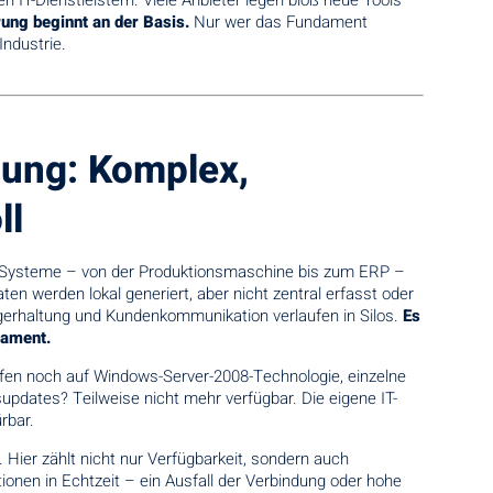
 IT-Dienstleistern. Viele Anbieter legen bloß neue Tools
erung beginnt an der Basis.
Nur wer das Fundament
Industrie.
igung: Komplex,
ll
che Systeme – von der Produktionsmaschine bis zum ERP –
ten werden lokal generiert, aber nicht zentral erfasst oder
rhaltung und Kundenkommunikation verlaufen in Silos.
Es
dament.
liefen noch auf Windows-Server-2008-Technologie, einzelne
pdates? Teilweise nicht mehr verfügbar. Die eigene IT-
rbar.
. Hier zählt nicht nur Verfügbarkeit, sondern auch
onen in Echtzeit – ein Ausfall der Verbindung oder hohe